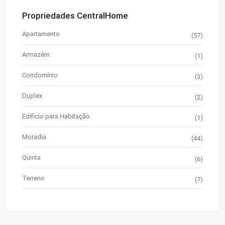
Propriedades CentralHome
Apartamento
(57)
Armazém
(1)
Condomínio
(3)
Duplex
(2)
Edificio para Habitação
(1)
Moradia
(44)
Quinta
(6)
Terreno
(7)