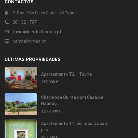
CONTACTOS
R. Dom Paio Peres Correia 49 Tavira
281 321 787
tavira@centralhomes.pt
centralhomes.pt
ULTIMAS PROPRIEDADES
Apartamento T2 – Tavira
217,000 €
Charmosa Quinta com Casa de
Habitaç...
1,299,000 €
Apartamento T4, em localização
priv...
580,000 €