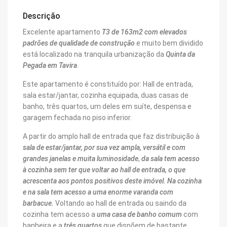
Descrição
Excelente apartamento
T3 de 163m2 com elevados
padrões de qualidade de construção
e muito bem dividido
está localizado na tranquila urbanização da
Quinta da
Pegada em Tavira
.
Este apartamento é constituído por: Hall de entrada,
sala estar/jantar, cozinha equipada, duas casas de
banho, três quartos, um deles em suíte, despensa e
garagem fechada no piso inferior.
A partir do amplo hall de entrada que faz distribuição à
sala de estar/jantar, por sua vez ampla, versátil e
com
grandes janelas e muita luminosidade
,
da
sala tem acesso
à cozinha sem ter que voltar ao hall de entrada, o que
acrescenta aos pontos positivos deste imóvel.
Na cozinha
e na sala tem acesso a uma enorme varanda com
barbacue.
Voltando ao hall de entrada ou saindo da
cozinha tem acesso a
uma casa de banho comum
com
banheira e a
três quartos
que dispõem de bastante