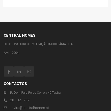
CENTRAL HOMES
DECISONS DIRECT MEDIAÇÃO IMOBILIÁRIA LDA.
AMI 17004
CONTACTOS
R. Dom Paio Peres Correia 49 Tavira
281 321 787
tavira@centralhomes.pt