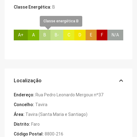
Classe Energética:
B
Classe energética B
A+
A
B
B-
C
D
E
F
N/A
Localização
Endereço:
Rua Pedro Leonardo Mergoux nº37
Concelho:
Tavira
Área:
Tavira (Santa Maria e Santiago)
Distrito:
Faro
Código Postal:
8800-216