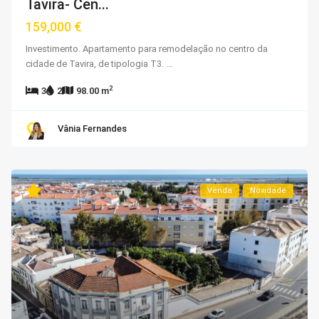
Tavira- Cen...
159,000 €
Investimento. Apartamento para remodelação no centro da
cidade de Tavira, de tipologia T3.
...
2
3
2
98.00 m
Vânia Fernandes
Venda
Novidade