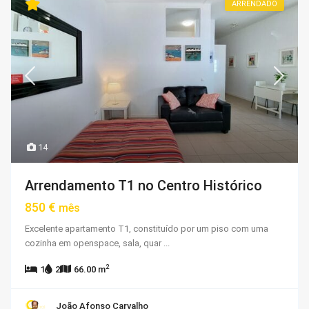
ARRENDADO
14
Arrendamento T1 no Centro Histórico
850 €
mês
Excelente apartamento T1, constituído por um piso com uma
cozinha em openspace, sala, quar
...
2
1
2
66.00 m
João Afonso Carvalho