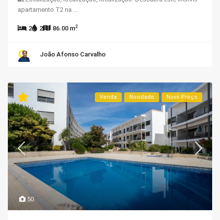
apartamento T2 na
...
2
2
2
86.00 m
João Afonso Carvalho
Venda
Novidade
Novo Preço
50