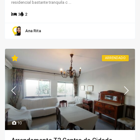
residencial bastante tranquila c
...
3
2
Ana Rita
ARRENDADO
10