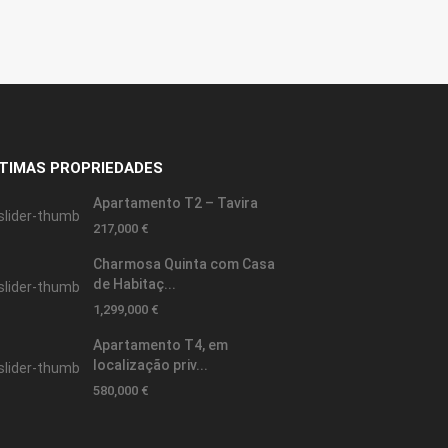
TIMAS PROPRIEDADES
Apartamento T2 – Tavira
217,000 €
Charmosa Quinta com Casa
de Habitaç...
1,299,000 €
Apartamento T4, em
localização priv...
580,000 €