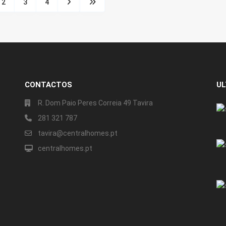
2
3
4
CONTACTOS
UL
R. Dom Paio Peres Correia 49 Tavira
281 321 787
tavira@centralhomes.pt
centralhomes.pt