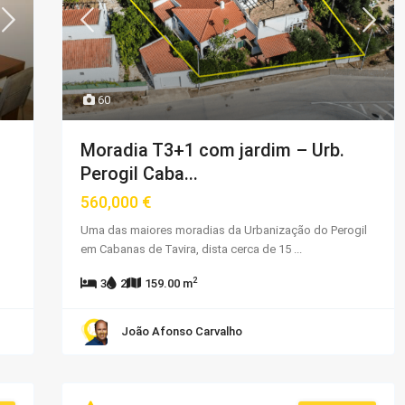
60
Moradia T3+1 com jardim – Urb.
Perogil Caba...
560,000 €
Uma das maiores moradias da Urbanização do Perogil
em Cabanas de Tavira, dista cerca de 15
...
2
3
2
159.00 m
João Afonso Carvalho