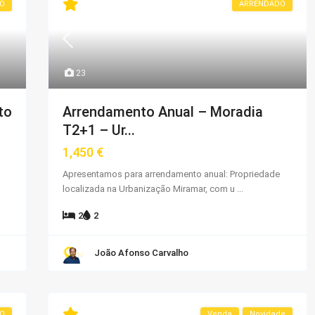
O
ARRENDADO
23
to
Arrendamento Anual – Moradia
T2+1 – Ur...
1,450 €
Apresentamos para arrendamento anual: Propriedade
localizada na Urbanização Miramar, com u
...
2
2
João Afonso Carvalho
DO
Venda
Novidade