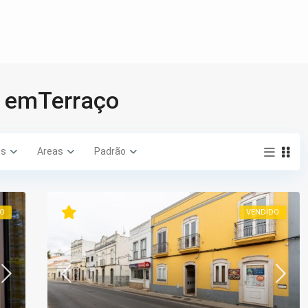
s emTerraço
es
Areas
Padrão
DO
VENDIDO