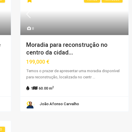
8
Moradia para reconstrução no
e
centro da cidad...
199,000 €
Temos o prazer de apresentar uma moradia disponível
para reconstrução, localizada no centr
...
2
1
60.00 m
João Afonso Carvalho
DO