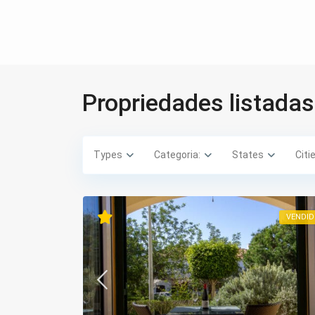
Propriedades listada
Types
Categoria:
States
Citi
VENDI