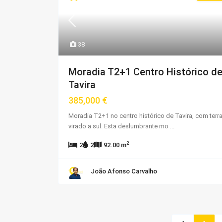
38
Moradia T2+1 Centro Histórico d
Tavira
385,000 €
Moradia T2+1 no centro histórico de Tavira, com terr
virado a sul. Esta deslumbrante mo
...
2
2
2
92.00 m
João Afonso Carvalho