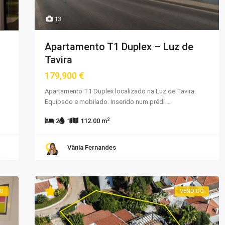
13
Apartamento T1 Duplex – Luz de
Tavira
179,900 €
Apartamento T1 Duplex localizado na Luz de Tavira.
Equipado e mobilado. Inserido num prédi
...
2
2
1
112.00 m
Vânia Fernandes
O
VENDIDO