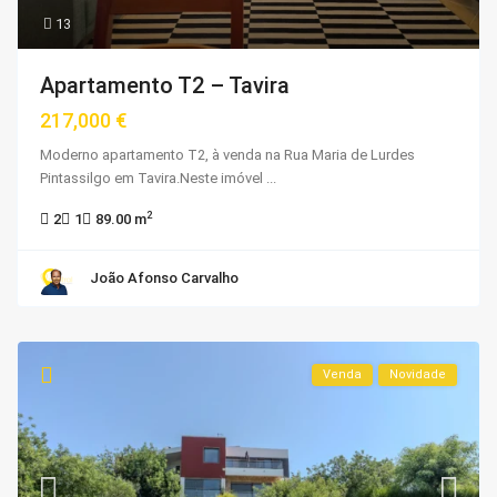
13
Apartamento T2 – Tavira
217,000 €
Moderno apartamento T2, à venda na Rua Maria de Lurdes
Pintassilgo em Tavira.Neste imóvel
...
2
2
1
89.00 m
João Afonso Carvalho
Venda
Novidade