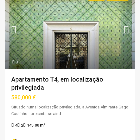
8
Apartamento T4, em localização
privilegiada
580,000 €
Situado numa localização privilegiada, a Avenida Almirante Gago
Coutinho apresenta-se aind
...
2
4
2
145.00 m