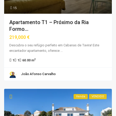
15
Apartamento T1 – Próximo da Ria
Formo...
219,000 €
Descubra o seu refúgio perfeito em Cabanas de Tavira! Este
encantador apartamento, oferece
...
2
1
1
60.00 m
João Afonso Carvalho
Venda
VENDIDO