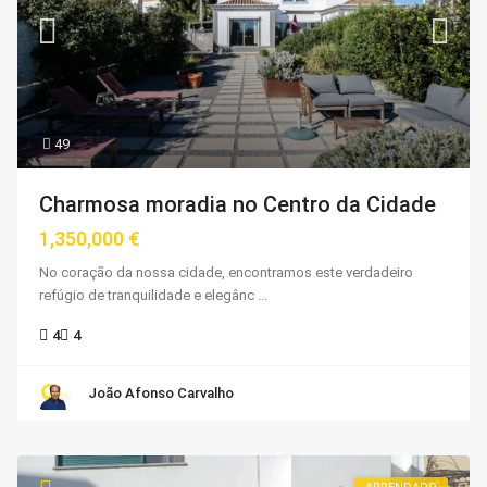
49
Charmosa moradia no Centro da Cidade
1,350,000 €
No coração da nossa cidade, encontramos este verdadeiro
refúgio de tranquilidade e elegânc
...
4
4
João Afonso Carvalho