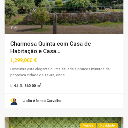
68
Charmosa Quinta com Casa de
Habitação e Casa...
1,299,000 €
Descubra esta elegante quinta situada a poucos minutos da
pitoresca cidade de Tavira, onde
...
2
4
4
360.00 m
João Afonso Carvalho
Venda
Novidade