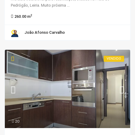
Pedrógão, Leiria. Muito próxima
...
2
260.00 m
João Afonso Carvalho
VENDIDO
20