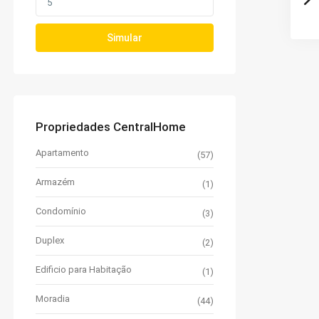
Simular
Propriedades CentralHome
Apartamento
(57)
Armazém
(1)
Condomínio
(3)
Duplex
(2)
Edificio para Habitação
(1)
Moradia
(44)