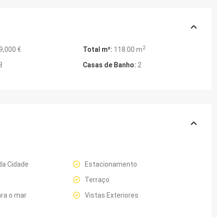
2
9,000 €
Total m²:
118.00 m
3
Casas de Banho:
2
da Cidade
Estacionamento
Terraço
ara o mar
Vistas Exteriores