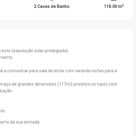
2
2 Casas de Banho
118.00 m
este (exposição solar privilegiada).
amento.
 a comunicar para sala de estar com varanda vistas para a
erraço de grandes dimensões (117m2 privativo no topo) com
ização.
is.
erto da sua entrada.