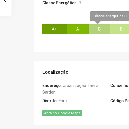
Classe Energética:
B
Classe energética B
A+
A
B
B-
Localização
Endereço:
Urbanização Tavira
Concelho
Garden
Distrito:
Faro
Código Po
Abra no Google Maps