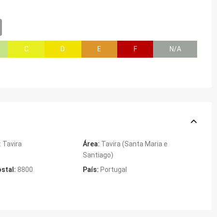
C
D
E
F
N/A
:
Tavira
Área:
Tavira (Santa Maria e
Santiago)
stal:
8800
País:
Portugal