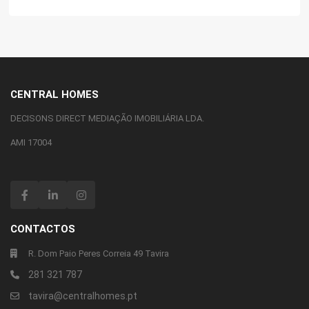
CENTRAL HOMES
DECISONS DIRECT MEDIAÇÃO IMOBILIÁRIA LDA.
AMI 17004
CONTACTOS
R. Dom Paio Peres Correia 49 Tavira
281 321 787
tavira@centralhomes.pt