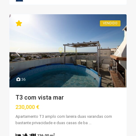
VENDIDO
36
T3 com vista mar
230,000 €
Apartamento T3 amplo com lareira duas varandas com
bastante privacidade e duas casas de ba
...
2
3
2
136.00 m